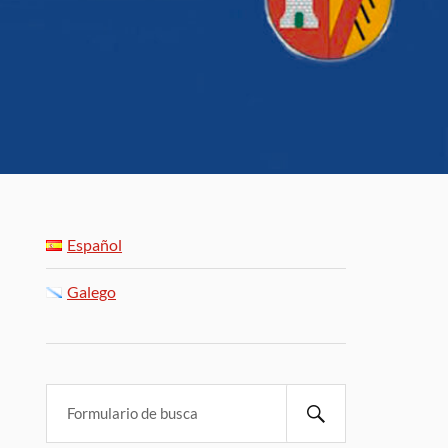
Español
Galego