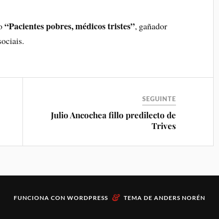
“Pacientes pobres, médicos tristes”
io
, gañador
ociais.
SEGUINTE
Julio Ancochea fillo predilecto de
Trives
&
FUNCIONA CON
WORDPRESS
TEMA DE
ANDERS NORÉN