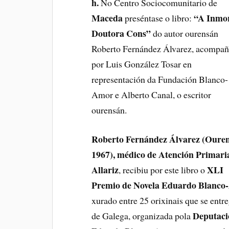
h.
No Centro Sociocomunitario de
Maceda
“A Inmo
preséntase o libro:
Doutora Cons”
do autor ourensán
Roberto Fernández Álvarez, acompa
por Luis González Tosar en
representación da Fundación Blanco-
Amor e Alberto Canal, o escritor
ourensán.
Roberto Fernández Álvarez (Ouren
1967), médico de Atención Primari
Allariz
XLI
, recibiu por este libro o
Premio de Novela Eduardo Blanc
xurado entre 25 orixinais que se entr
Deputaci
de Galega, organizada pola