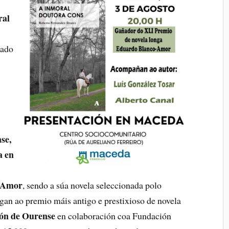
ral
ñado
se,
a en
o-Amor
, sendo a súa novela seleccionada polo
egan ao premio máis antigo e prestixioso de novela
ón de Ourense
en colaboración coa Fundación