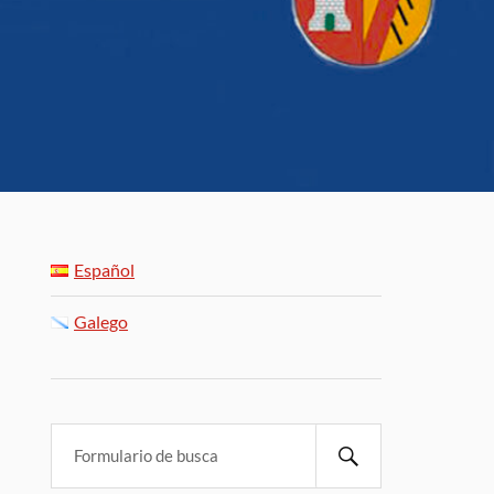
Español
Galego