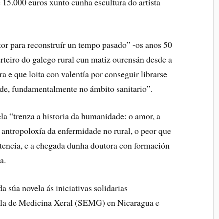
5.000 euros xunto cunha escultura do artista
tor para reconstruír un tempo pasado” -os anos 50
rteiro do galego rural cun matiz ourensán desde a
a e que loita con valentía por conseguir librarse
ade, fundamentalmente no ámbito sanitario”.
la “trenza a historia da humanidade: o amor, a
a antropoloxía da enfermidade no rural, o peor que
tencia, e a chegada dunha doutora con formación
a.
a súa novela ás iniciativas solidarias
ola de Medicina Xeral (SEMG) en Nicaragua e