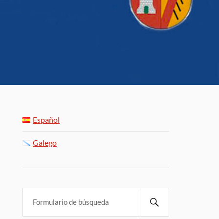
Español
Galego