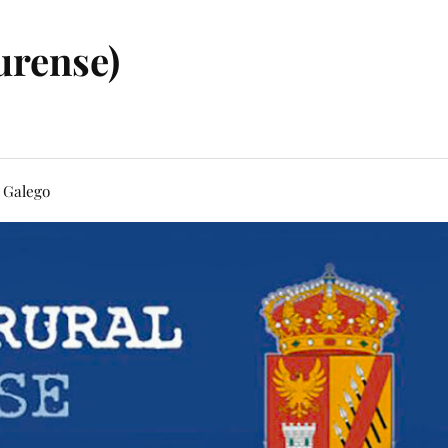
urense)
Galego