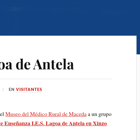
oa de Antela
EN
VISITANTES
 el
Museo del Médico Rural de Maceda
a un grupo
e Enseñanza I.E.S. Lagoa de Antela en Xinzo